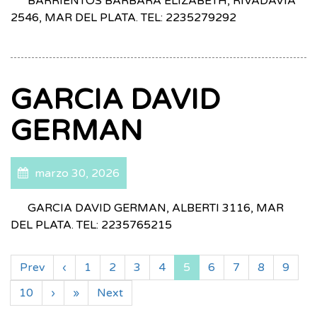
BARRIENTOS BARBARA ELIZABETH, RIVADAVIA
2546, MAR DEL PLATA. TEL: 2235279292
GARCIA DAVID
GERMAN
marzo 30, 2026
GARCIA DAVID GERMAN, ALBERTI 3116, MAR
DEL PLATA. TEL: 2235765215
Prev
‹
1
2
3
4
5
6
7
8
9
10
›
»
Next