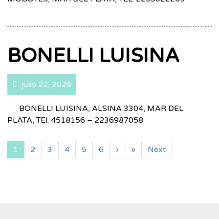
BONELLI LUISINA
julio 22, 2026
BONELLI LUISINA, ALSINA 3304, MAR DEL
PLATA, TEl: 4518156 – 2236987058
1
2
3
4
5
6
›
»
Next