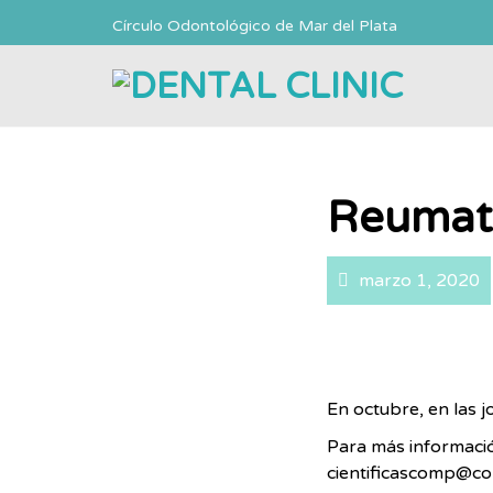
Círculo Odontológico de Mar del Plata
Reumato
marzo 1, 2020
En octubre, en las 
Para más información
cientificascomp@co