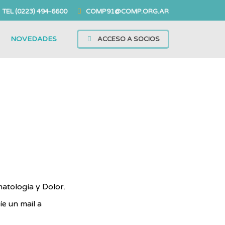
TEL
(0223) 494-6600
COMP91@COMP.ORG.AR
NOVEDADES
ACCESO A SOCIOS
matología y Dolor.
íe un mail a