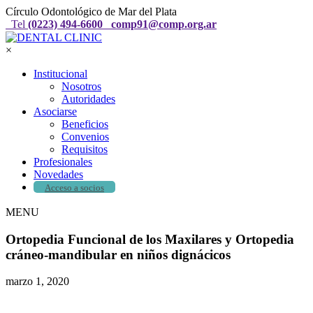
Círculo Odontológico de Mar del Plata
Tel
(0223) 494-6600
comp91@comp.org.ar
×
Institucional
Nosotros
Autoridades
Asociarse
Beneficios
Convenios
Requisitos
Profesionales
Novedades
Acceso a socios
MENU
Ortopedia Funcional de los Maxilares y Ortopedia
cráneo-mandibular en niños dignácicos
marzo 1, 2020